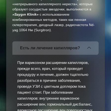
«непрерывного капиллярного нереста», которые
образуют сосудистые звездочки, выполняются в
»Saygın Klinik»
с использованием
комбинированных методов, таких как пенная
склеротерапия, диодный лазер, радиочастота Nd-
yag 1064 Нм (Surgitron).
Есть ли лечение капилляров?
При варикозном расширении капилляров,
прежде всего, врач, который проведет
процедуру и лечение, должен тщательно
разобраться в причине заболевания,
проведя УЗИ с цветным доплером пока
пациент стоит. При заболевании
капилляров: внутреннее варикозное
расширение вен, гормональный дисбаланс,
варикозное расширение вен поверхностных