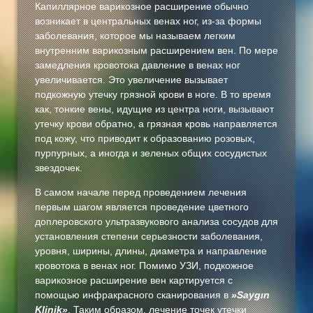
Капиллярное варикозное расширение обычно
возникает в центральных венах ног, из-за формы
заболевания, которое мы называем легким
внутренним варикозным расширением вен. По мере
замедления кровотока давление в венах ног
увеличивается. Это увеличение вызывает
подкожную утечку грязной крови в ноге. В то время
как, тонкие вены, идущие из центра ноги, вызывают
утечку крови обратно, а грязная кровь направляется
под кожу, что приводит к образованию розовых,
пурпурных, а иногда и зеленых общих сосудистых
звездочек.
В самом начале перед проведением лечения
первым шагом является проведение цветного
доплеровского ультразвукового анализа сосудов для
установления степени серьезности заболевания,
уровня, ширины, длины, диаметра и направление
кровотока в венах ног. Помимо УЗИ, подкожное
варикозное расширение вен картируется с
помощью инфракрасного сканирования в
»Saygın
Klinik»
. Таким образом, лечение точек утечки